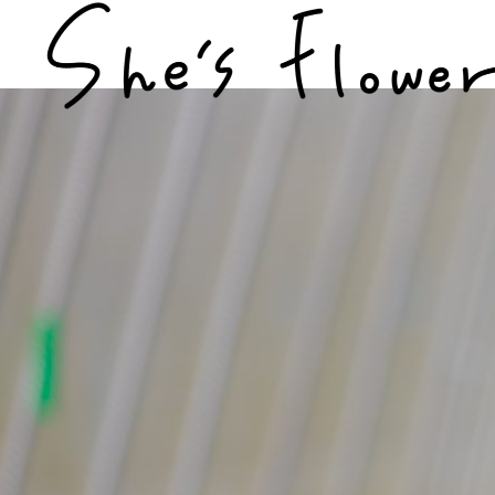
お知らせ
とちぎびぃなすLaboについて
とちぎ農業女子の紹介