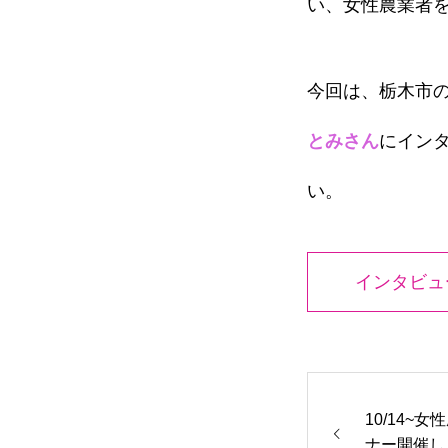
い、女性農業者
今回は、栃木市
とみさん
にイン
い。
インタビュ
10/14~
ナー開催し