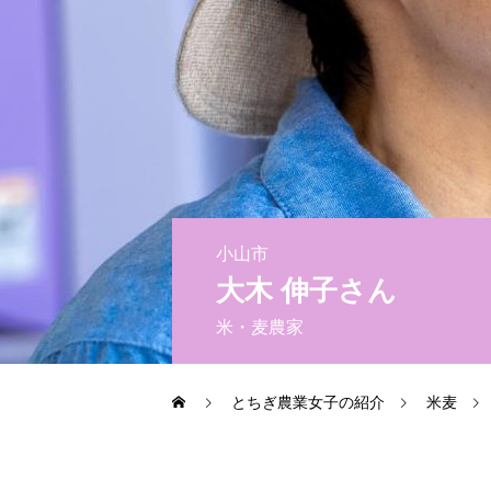
会員になる
お問い合わせ
お知らせ
とちぎびぃなすLabo
小山市
お問い合わせ
大木 伸子さん
米・麦農家
とちぎ農業女子の紹介
米麦